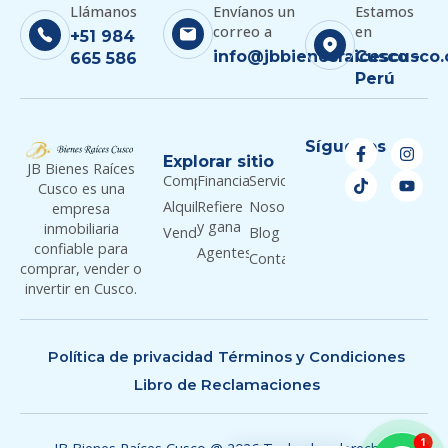
Llámanos
Envíanos un
Estamos
correo a
en
+51 984
info@jbbienesraicescusco
Cusco -
665 586
Perú
Síguenos
Explorar sitio
JB Bienes Raíces
Comprar
Financiamiento
Servicios
Cusco es una
Alquilar
Refiere
Nosotros
empresa
y gana
inmobiliaria
Vender
Blog
confiable para
Agentes
Contacto
comprar, vender o
invertir en Cusco.
Política de privacidad
Términos y Condiciones
Libro de Reclamaciones