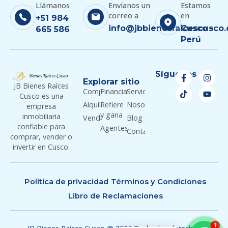
Llámanos
Envíanos un
Estamos
correo a
en
+51 984
info@jbbienesraicescusco
Cusco -
665 586
Perú
Síguenos
Explorar sitio
JB Bienes Raíces
Comprar
Financiamiento
Servicios
Cusco es una
Alquilar
Refiere
Nosotros
empresa
y gana
inmobiliaria
Vender
Blog
confiable para
Agentes
Contacto
comprar, vender o
invertir en Cusco.
Política de privacidad
Términos y Condiciones
Libro de Reclamaciones