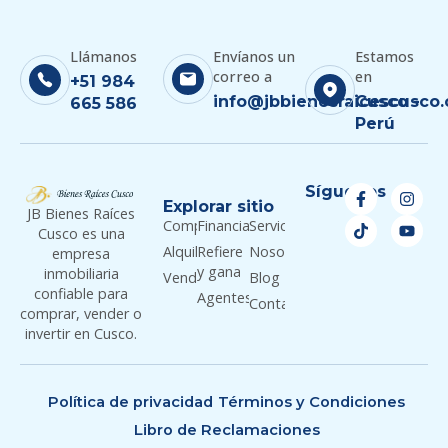
Llámanos
Envíanos un
Estamos
correo a
en
+51 984
info@jbbienesraicescusco
Cusco -
665 586
Perú
Síguenos
Explorar sitio
JB Bienes Raíces
Comprar
Financiamiento
Servicios
Cusco es una
Alquilar
Refiere
Nosotros
empresa
y gana
inmobiliaria
Vender
Blog
confiable para
Agentes
Contacto
comprar, vender o
invertir en Cusco.
Política de privacidad
Términos y Condiciones
Libro de Reclamaciones