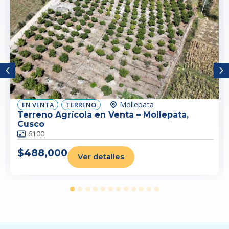
Mollepata
EN
VENTA
TERRENO
Terreno Agrícola en Venta – Mollepata,
Cusco
6100
$488,000
Ver detalles
1
2
3
4
5
6
7
8
9
10
11
12