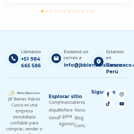
1
2
3
4
5
6
7
8
9
10
11
12
Llámanos
Envíanos un
Estamos
correo a
en
+51 984
info@jbbienesraicescusco
Cusco -
665 586
Perú
Síguenos
Explorar sitio
JB Bienes Raíces
Comprar
Financiamiento
Servicios
Cusco es una
Alquilar
Refiere
Nosotros
empresa
y gana
inmobiliaria
Vender
Blog
confiable para
Agentes
Contacto
comprar, vender o