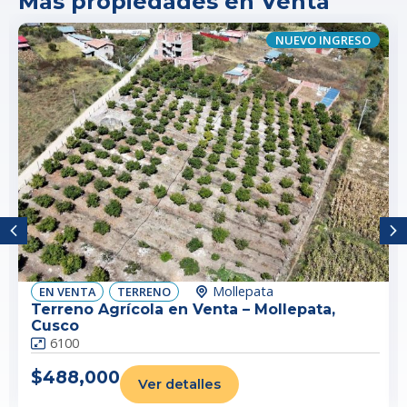
Más propiedades en Venta
NUEVO INGRESO
Mollepata
EN
VENTA
TERRENO
Terreno Agrícola en Venta – Mollepata,
Cusco
6100
$488,000
Ver detalles